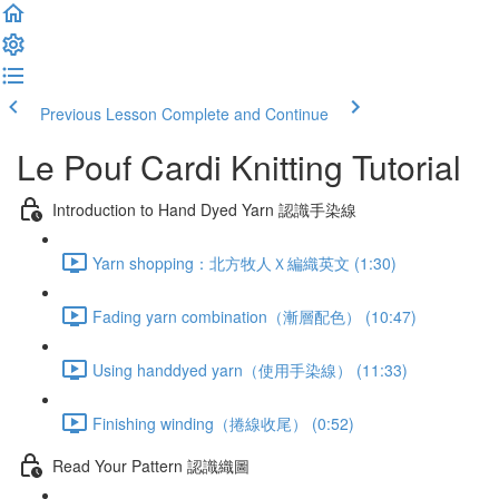
Previous Lesson
Complete and Continue
Le Pouf Cardi Knitting Tutorial
Introduction to Hand Dyed Yarn 認識手染線
Yarn shopping：北方牧人Ｘ編織英文 (1:30)
Fading yarn combination（漸層配色） (10:47)
Using handdyed yarn（使用手染線） (11:33)
Finishing winding（捲線收尾） (0:52)
Read Your Pattern 認識織圖