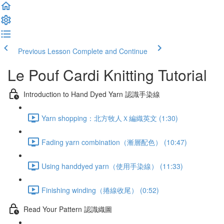
Previous Lesson
Complete and Continue
Le Pouf Cardi Knitting Tutorial
Introduction to Hand Dyed Yarn 認識手染線
Yarn shopping：北方牧人Ｘ編織英文 (1:30)
Fading yarn combination（漸層配色） (10:47)
Using handdyed yarn（使用手染線） (11:33)
Finishing winding（捲線收尾） (0:52)
Read Your Pattern 認識織圖