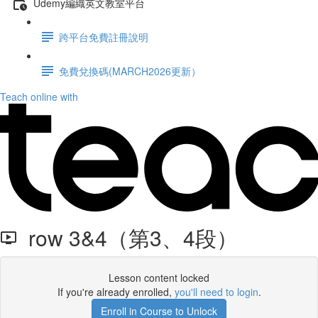
Udemy編織英文教室平台
跨平台免費註冊說明
免費兌換碼(MARCH2026更新）
Teach online with
row 3&4（第3、4段）
Lesson content locked
If you're already enrolled,
you'll need to login
.
Enroll in Course to Unlock