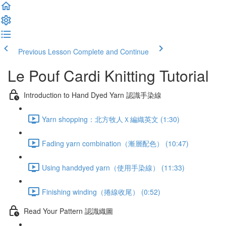
Previous Lesson
Complete and Continue
Le Pouf Cardi Knitting Tutorial
Introduction to Hand Dyed Yarn 認識手染線
Yarn shopping：北方牧人Ｘ編織英文 (1:30)
Fading yarn combination（漸層配色） (10:47)
Using handdyed yarn（使用手染線） (11:33)
Finishing winding（捲線收尾） (0:52)
Read Your Pattern 認識織圖