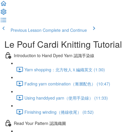
Previous Lesson
Complete and Continue
Le Pouf Cardi Knitting Tutorial
Introduction to Hand Dyed Yarn 認識手染線
Yarn shopping：北方牧人Ｘ編織英文 (1:30)
Fading yarn combination（漸層配色） (10:47)
Using handdyed yarn（使用手染線） (11:33)
Finishing winding（捲線收尾） (0:52)
Read Your Pattern 認識織圖