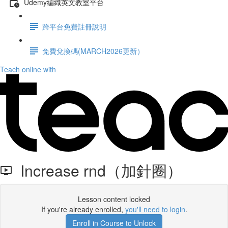
Udemy編織英文教室平台
跨平台免費註冊說明
免費兌換碼(MARCH2026更新）
Teach online with
Increase rnd（加針圈）
Lesson content locked
If you're already enrolled,
you'll need to login
.
Enroll in Course to Unlock