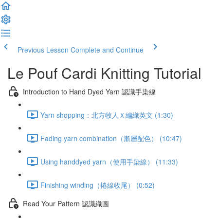
Previous Lesson
Complete and Continue
Le Pouf Cardi Knitting Tutorial
Introduction to Hand Dyed Yarn 認識手染線
Yarn shopping：北方牧人Ｘ編織英文 (1:30)
Fading yarn combination（漸層配色） (10:47)
Using handdyed yarn（使用手染線） (11:33)
Finishing winding（捲線收尾） (0:52)
Read Your Pattern 認識織圖