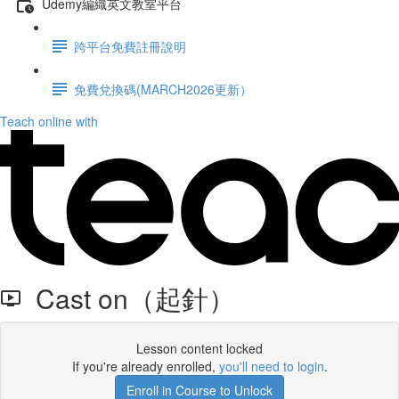
Udemy編織英文教室平台
跨平台免費註冊說明
免費兌換碼(MARCH2026更新）
Teach online with
Cast on（起針）
Lesson content locked
If you're already enrolled,
you'll need to login
.
Enroll in Course to Unlock