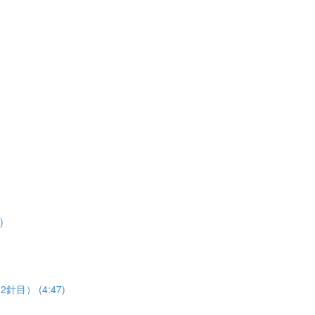
)
後2針目） (4:47)