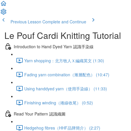
Previous Lesson
Complete and Continue
Le Pouf Cardi Knitting Tutorial
Introduction to Hand Dyed Yarn 認識手染線
Yarn shopping：北方牧人Ｘ編織英文 (1:30)
Fading yarn combination（漸層配色） (10:47)
Using handdyed yarn（使用手染線） (11:33)
Finishing winding（捲線收尾） (0:52)
Read Your Pattern 認識織圖
Hedgehog fibres（HHF品牌簡介） (2:27)