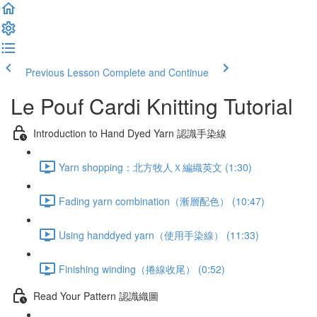
Previous Lesson
Complete and Continue
Le Pouf Cardi Knitting Tutorial
Introduction to Hand Dyed Yarn 認識手染線
Yarn shopping：北方牧人Ｘ編織英文 (1:30)
Fading yarn combination（漸層配色） (10:47)
Using handdyed yarn（使用手染線） (11:33)
Finishing winding（捲線收尾） (0:52)
Read Your Pattern 認識織圖