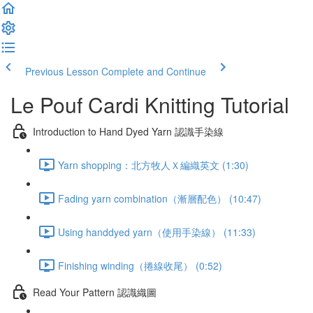
Previous Lesson
Complete and Continue
Le Pouf Cardi Knitting Tutorial
Introduction to Hand Dyed Yarn 認識手染線
Yarn shopping：北方牧人Ｘ編織英文 (1:30)
Fading yarn combination（漸層配色） (10:47)
Using handdyed yarn（使用手染線） (11:33)
Finishing winding（捲線收尾） (0:52)
Read Your Pattern 認識織圖