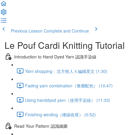
Previous Lesson
Complete and Continue
Le Pouf Cardi Knitting Tutorial
Introduction to Hand Dyed Yarn 認識手染線
Yarn shopping：北方牧人Ｘ編織英文 (1:30)
Fading yarn combination（漸層配色） (10:47)
Using handdyed yarn（使用手染線） (11:33)
Finishing winding（捲線收尾） (0:52)
Read Your Pattern 認識織圖