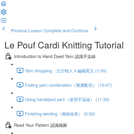
Previous Lesson
Complete and Continue
Le Pouf Cardi Knitting Tutorial
Introduction to Hand Dyed Yarn 認識手染線
Yarn shopping：北方牧人Ｘ編織英文 (1:30)
Fading yarn combination（漸層配色） (10:47)
Using handdyed yarn（使用手染線） (11:33)
Finishing winding（捲線收尾） (0:52)
Read Your Pattern 認識織圖