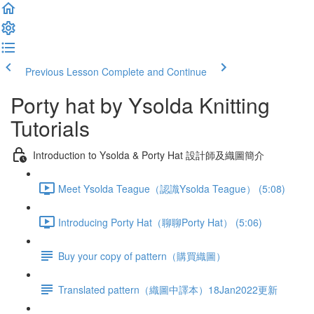
Previous Lesson
Complete and Continue
Porty hat by Ysolda Knitting
Tutorials
Introduction to Ysolda & Porty Hat 設計師及織圖簡介
Meet Ysolda Teague（認識Ysolda Teague） (5:08)
Introducing Porty Hat（聊聊Porty Hat） (5:06)
Buy your copy of pattern（購買織圖）
Translated pattern（織圖中譯本）18Jan2022更新