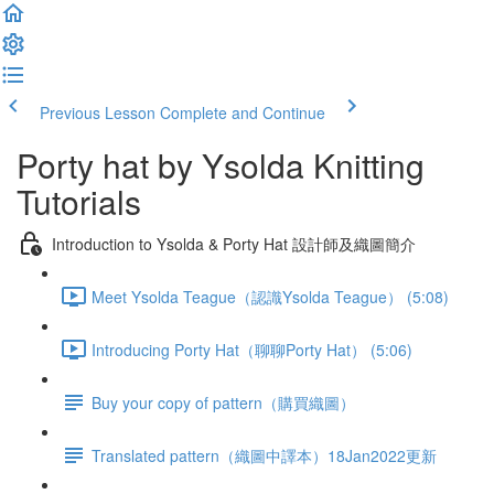
Previous Lesson
Complete and Continue
Porty hat by Ysolda Knitting
Tutorials
Introduction to Ysolda & Porty Hat 設計師及織圖簡介
Meet Ysolda Teague（認識Ysolda Teague） (5:08)
Introducing Porty Hat（聊聊Porty Hat） (5:06)
Buy your copy of pattern（購買織圖）
Translated pattern（織圖中譯本）18Jan2022更新