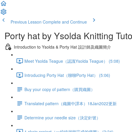
Previous Lesson
Complete and Continue
Porty hat by Ysolda Knitting Tuto
Introduction to Ysolda & Porty Hat 設計師及織圖簡介
Meet Ysolda Teague（認識Ysolda Teague） (5:08)
Introducing Porty Hat（聊聊Porty Hat） (5:06)
Buy your copy of pattern（購買織圖）
Translated pattern（織圖中譯本）18Jan2022更新
Determine your needle size（決定針號）
1 skein project（一絞線就能完成的織圖） (2:24)