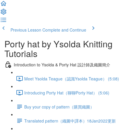
Previous Lesson
Complete and Continue
Porty hat by Ysolda Knitting
Tutorials
Introduction to Ysolda & Porty Hat 設計師及織圖簡介
Meet Ysolda Teague（認識Ysolda Teague） (5:08)
Introducing Porty Hat（聊聊Porty Hat） (5:06)
Buy your copy of pattern（購買織圖）
Translated pattern（織圖中譯本）18Jan2022更新