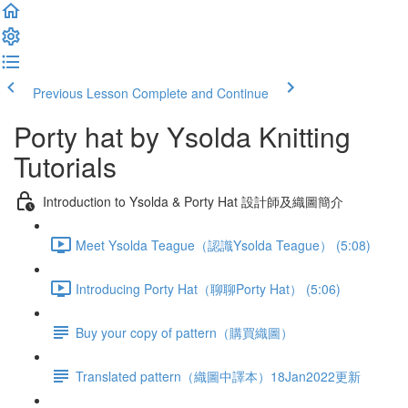
Previous Lesson
Complete and Continue
Porty hat by Ysolda Knitting
Tutorials
Introduction to Ysolda & Porty Hat 設計師及織圖簡介
Meet Ysolda Teague（認識Ysolda Teague） (5:08)
Introducing Porty Hat（聊聊Porty Hat） (5:06)
Buy your copy of pattern（購買織圖）
Translated pattern（織圖中譯本）18Jan2022更新