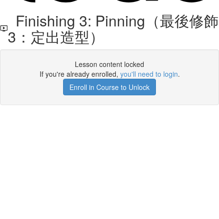
Finishing 3: Pinning（最後修飾
3：定出造型）
Lesson content locked
If you're already enrolled,
you'll need to login
.
Enroll in Course to Unlock