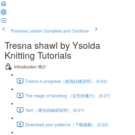
Previous Lesson
Complete and Continue
Tresna shawl by Ysolda
Knitting Tutorials
Introduction 簡介
Tresna in progress（披肩結構說明） (4:02)
The magic of blocking （定型的魔力） (6:27)
Yarn（適合的線材說明） (8:21)
Download your patterns（下載織圖） (2:22)