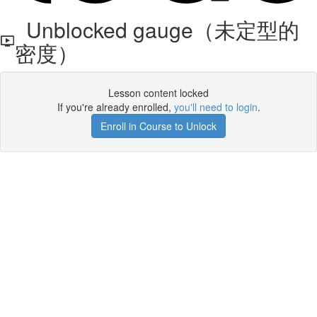
Unblocked gauge（未定型的
密度）
Lesson content locked
If you're already enrolled,
you'll need to login
.
Enroll in Course to Unlock