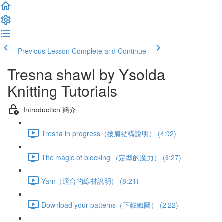
Previous Lesson
Complete and Continue
Tresna shawl by Ysolda
Knitting Tutorials
Introduction 簡介
Tresna in progress（披肩結構說明） (4:02)
The magic of blocking （定型的魔力） (6:27)
Yarn（適合的線材說明） (8:21)
Download your patterns（下載織圖） (2:22)