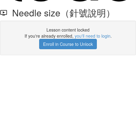
Needle size（針號說明）
Lesson content locked
If you're already enrolled,
you'll need to login
.
Enroll in Course to Unlock