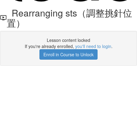
Rearranging sts（調整挑針位
置）
Lesson content locked
If you're already enrolled,
you'll need to login
.
Enroll in Course to Unlock