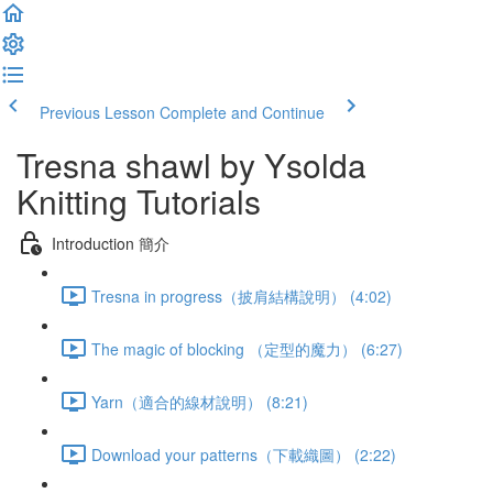
Previous Lesson
Complete and Continue
Tresna shawl by Ysolda
Knitting Tutorials
Introduction 簡介
Tresna in progress（披肩結構說明） (4:02)
The magic of blocking （定型的魔力） (6:27)
Yarn（適合的線材說明） (8:21)
Download your patterns（下載織圖） (2:22)