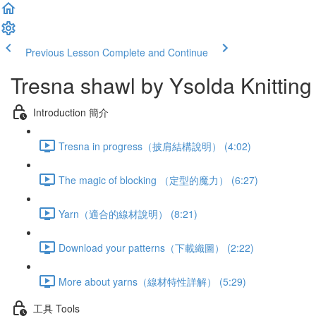
Previous Lesson
Complete and Continue
Tresna shawl by Ysolda Knitting 
Introduction 簡介
Tresna in progress（披肩結構說明） (4:02)
The magic of blocking （定型的魔力） (6:27)
Yarn（適合的線材說明） (8:21)
Download your patterns（下載織圖） (2:22)
More about yarns（線材特性詳解） (5:29)
工具 Tools