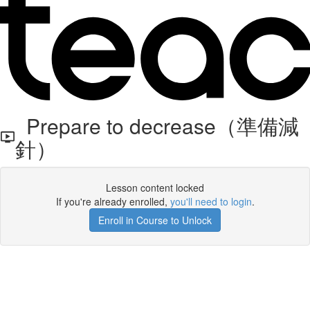
Prepare to decrease（準備減
針）
Lesson content locked
If you're already enrolled,
you'll need to login
.
Enroll in Course to Unlock