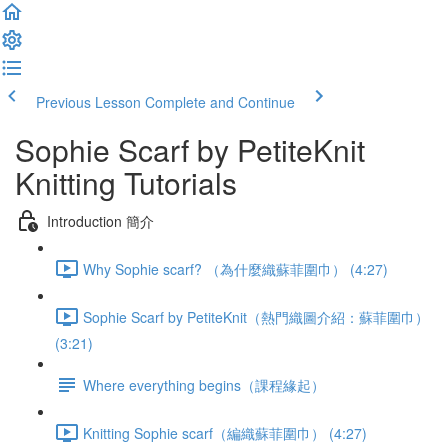
Previous Lesson
Complete and Continue
Sophie Scarf by PetiteKnit
Knitting Tutorials
Introduction 簡介
Why Sophie scarf? （為什麼織蘇菲圍巾） (4:27)
Sophie Scarf by PetiteKnit（熱門織圖介紹：蘇菲圍巾）
(3:21)
Where everything begins（課程緣起）
Knitting Sophie scarf（編織蘇菲圍巾） (4:27)