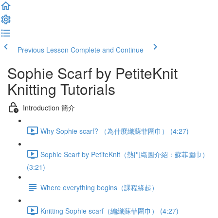
Previous Lesson
Complete and Continue
Sophie Scarf by PetiteKnit
Knitting Tutorials
Introduction 簡介
Why Sophie scarf? （為什麼織蘇菲圍巾） (4:27)
Sophie Scarf by PetiteKnit（熱門織圖介紹：蘇菲圍巾）
(3:21)
Where everything begins（課程緣起）
Knitting Sophie scarf（編織蘇菲圍巾） (4:27)