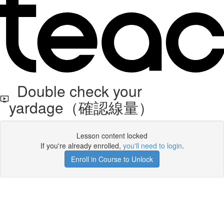
Double check your
yardage（確認線量）
Lesson content locked
If you're already enrolled,
you'll need to login
.
Enroll in Course to Unlock