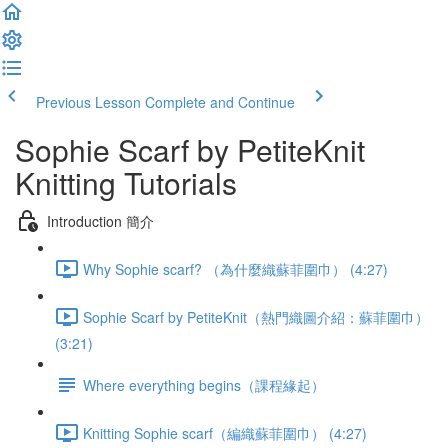
Previous Lesson
Complete and Continue
Sophie Scarf by PetiteKnit
Knitting Tutorials
Introduction 簡介
Why Sophie scarf? （為什麼織蘇菲圍巾） (4:27)
Sophie Scarf by PetiteKnit（熱門織圖介紹：蘇菲圍巾）
(3:21)
Where everything begins（課程緣起）
Knitting Sophie scarf（編織蘇菲圍巾） (4:27)