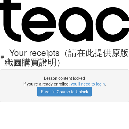
Your receipts（請在此提供原版
織圖購買證明）
Lesson content locked
If you're already enrolled,
you'll need to login
.
Enroll in Course to Unlock