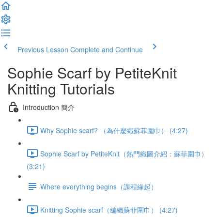
Previous Lesson
Complete and Continue
Sophie Scarf by PetiteKnit
Knitting Tutorials
Introduction 簡介
Why Sophie scarf? （為什麼織蘇菲圍巾） (4:27)
Sophie Scarf by PetiteKnit（熱門織圖介紹：蘇菲圍巾）
(3:21)
Where everything begins（課程緣起）
Knitting Sophie scarf（編織蘇菲圍巾） (4:27)