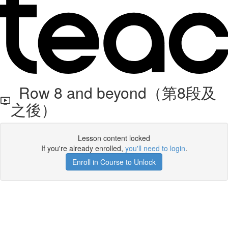
Row 8 and beyond（第8段及
之後）
Lesson content locked
If you're already enrolled,
you'll need to login
.
Enroll in Course to Unlock