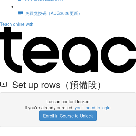
免費兌換碼（AUG2026更新）
Teach online with
Set up rows（預備段）
Lesson content locked
If you're already enrolled,
you'll need to login
.
Enroll in Course to Unlock