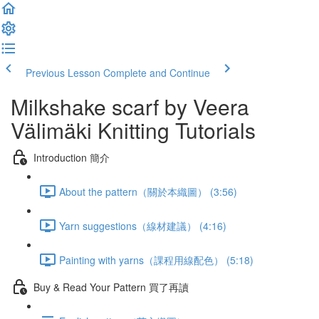
Previous Lesson
Complete and Continue
Milkshake scarf by Veera
Välimäki Knitting Tutorials
Introduction 簡介
About the pattern（關於本織圖） (3:56)
Yarn suggestions（線材建議） (4:16)
Painting with yarns（課程用線配色） (5:18)
Buy & Read Your Pattern 買了再讀