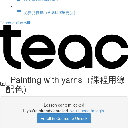
免費兌換碼（AUG2026更新）
Teach online with
Painting with yarns（課程用線
配色）
Lesson content locked
If you're already enrolled,
you'll need to login
.
Enroll in Course to Unlock