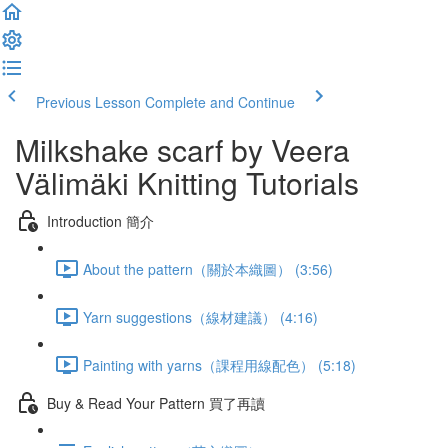
Previous Lesson
Complete and Continue
Milkshake scarf by Veera
Välimäki Knitting Tutorials
Introduction 簡介
About the pattern（關於本織圖） (3:56)
Yarn suggestions（線材建議） (4:16)
Painting with yarns（課程用線配色） (5:18)
Buy & Read Your Pattern 買了再讀