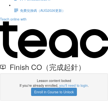
免費兌換碼（AUG2026更新）
Teach online with
Finish CO（完成起針）
Lesson content locked
If you're already enrolled,
you'll need to login
.
Enroll in Course to Unlock