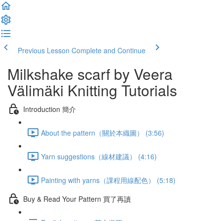
Previous Lesson
Complete and Continue
Milkshake scarf by Veera
Välimäki Knitting Tutorials
Introduction 簡介
About the pattern（關於本織圖） (3:56)
Yarn suggestions（線材建議） (4:16)
Painting with yarns（課程用線配色） (5:18)
Buy & Read Your Pattern 買了再讀