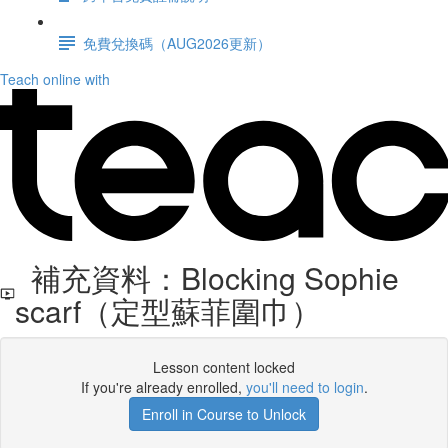
免費兌換碼（AUG2026更新）
Teach online with
補充資料：Blocking Sophie
scarf（定型蘇菲圍巾）
Lesson content locked
If you're already enrolled,
you'll need to login
.
Enroll in Course to Unlock