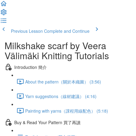
Previous Lesson
Complete and Continue
Milkshake scarf by Veera
Välimäki Knitting Tutorials
Introduction 簡介
About the pattern（關於本織圖） (3:56)
Yarn suggestions（線材建議） (4:16)
Painting with yarns（課程用線配色） (5:18)
Buy & Read Your Pattern 買了再讀