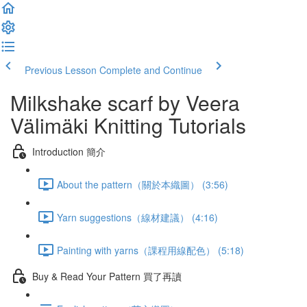
Previous Lesson
Complete and Continue
Milkshake scarf by Veera
Välimäki Knitting Tutorials
Introduction 簡介
About the pattern（關於本織圖） (3:56)
Yarn suggestions（線材建議） (4:16)
Painting with yarns（課程用線配色） (5:18)
Buy & Read Your Pattern 買了再讀