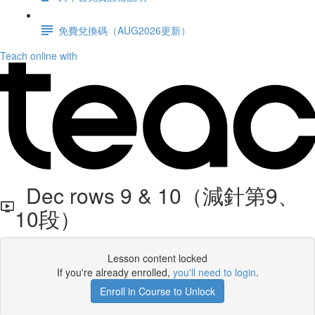
免費兌換碼（AUG2026更新）
Teach online with
Dec rows 9 & 10（減針第9、
10段）
Lesson content locked
If you're already enrolled,
you'll need to login
.
Enroll in Course to Unlock