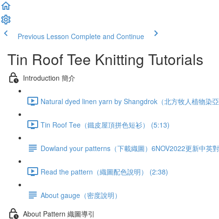
Previous Lesson
Complete and Continue
Tin Roof Tee Knitting Tutorials
Introduction 簡介
Natural dyed linen yarn by Shangdrok（北方牧人植物染
Tin Roof Tee（鐵皮屋頂拼色短衫） (5:13)
Dowland your patterns（下載織圖）6NOV2022更新中
Read the pattern（織圖配色說明） (2:38)
About gauge（密度說明）
About Pattern 織圖導引