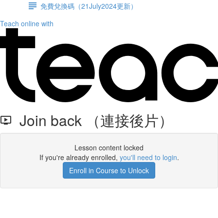
免費兌換碼（21July2024更新）
Teach online with
Join back （連接後片）
Lesson content locked
If you're already enrolled,
you'll need to login
.
Enroll in Course to Unlock