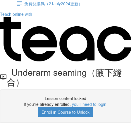
免費兌換碼（21July2024更新）
Teach online with
Underarm seaming（腋下縫
合）
Lesson content locked
If you're already enrolled,
you'll need to login
.
Enroll in Course to Unlock