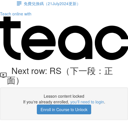
免費兌換碼（21July2024更新）
Teach online with
Next row: RS（下一段：正
面）
Lesson content locked
If you're already enrolled,
you'll need to login
.
Enroll in Course to Unlock