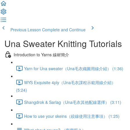
Previous Lesson
Complete and Continue
Una Sweater Knitting Tutorials
Introduction to Yarns 線材簡介
Yarn for Una sweater（Una毛衣織圖用線介紹） (1:36)
WYS Exquisite 4ply（Una毛衣課程示範用線介紹）
(5:24)
Shangdrok & Sarlag（Una毛衣其他配線選擇） (3:11)
How to use your skeins（絞線使用注意事項） (1:25)
What about gauge? （密度呢？）