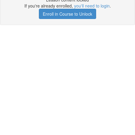
If you're already enrolled,
you'll need to login
.
Enroll in Course to Unlock