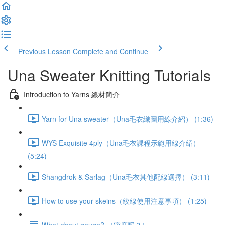
Previous Lesson
Complete and Continue
Una Sweater Knitting Tutorials
Introduction to Yarns 線材簡介
Yarn for Una sweater（Una毛衣織圖用線介紹） (1:36)
WYS Exquisite 4ply（Una毛衣課程示範用線介紹）
(5:24)
Shangdrok & Sarlag（Una毛衣其他配線選擇） (3:11)
How to use your skeins（絞線使用注意事項） (1:25)
What about gauge? （密度呢？）