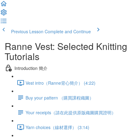
Previous Lesson
Complete and Continue
Ranne Vest: Selected Knitting
Tutorials
Introduction 簡介
Vest intro（Ranne背心簡介） (4:22)
Buy your pattern （購買課程織圖）
Your receipts（請在此提供原版織圖購買證明）
Yarn choices（線材選擇） (3:14)