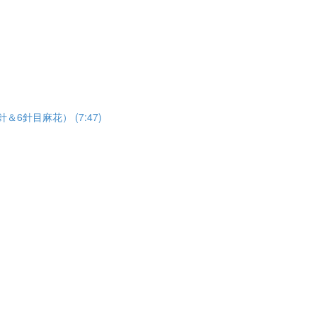
用麻花針＆6針目麻花） (7:47)