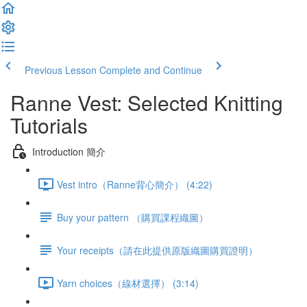
Previous Lesson
Complete and Continue
Ranne Vest: Selected Knitting
Tutorials
Introduction 簡介
Vest intro（Ranne背心簡介） (4:22)
Buy your pattern （購買課程織圖）
Your receipts（請在此提供原版織圖購買證明）
Yarn choices（線材選擇） (3:14)