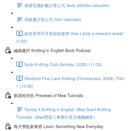
基礎毛襪針數計算公式 Sock stitches calculator
用線量計算公式 Yarn calculator
如何使用月牙形狀的披肩 How I style a crescent shawl
(1:52)
編織書評 Knitting in English Book Podcast
Sock Knitting Club (Amirisu, 2025) (11:33)
Shetland Fine Lace Knitting (Christiansen, 2024): Part
1 (13:28)
新課程預告 Previews of New Tutorials
Ysolda X Knitting in English: Mae Scarf Knitting
Tutorials（Mae雙面三角圍巾英文織圖解析）
每天學點新東西 Learn Something New Everyday