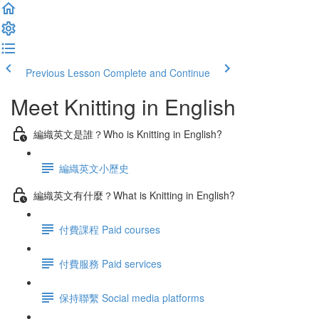
Previous Lesson
Complete and Continue
Meet Knitting in English
編織英文是誰？Who is Knitting in English?
編織英文小歷史
編織英文有什麼？What is Knitting in English?
付費課程 Paid courses
付費服務 Paid services
保持聯繫 Social media platforms