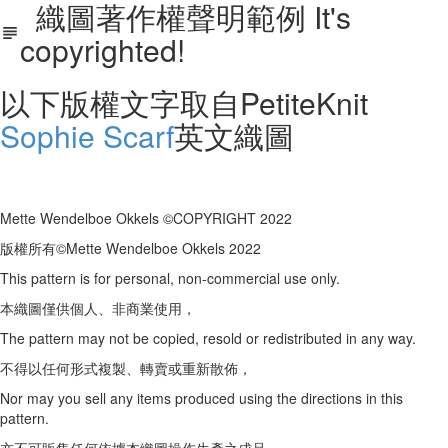
織圖著作權聲明範例 It's
copyrighted!
以下版權文字取自
PetiteKnit
Sophie Scarf
英文織圖
Mette Wendelboe Okkels ©COPYRIGHT 2022
版權所有©Mette Wendelboe Okkels 2022
This pattern is for personal, non-commercial use only.
本織圖僅供個人、非商業使用，
The pattern may not be copied, resold or redistributed in any way.
不得以任何形式複製、轉賣或重新散佈，
Nor may you sell any items produced using the directions in this
pattern.