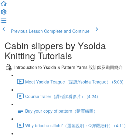
Previous Lesson
Complete and Continue
Cabin slippers by Ysolda
Knitting Tutorials
Introduction to Ysolda & Pattern Yarns 設計師及織圖簡介
Meet Ysolda Teague（認識Ysolda Teague） (5:08)
Course trailer（課程試看影片） (4:24)
Buy your copy of pattern（購買織圖）
Why brioche stitch?（選圖說明：Q彈羅紋針） (4:11)