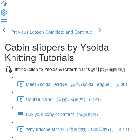
Previous Lesson
Complete and Continue
Cabin slippers by Ysolda
Knitting Tutorials
Introduction to Ysolda & Pattern Yarns 設計師及織圖簡介
Meet Ysolda Teague（認識Ysolda Teague） (5:08)
Course trailer（課程試看影片） (4:24)
Buy your copy of pattern（購買織圖）
Why brioche stitch?（選圖說明：Q彈羅紋針） (4:11)