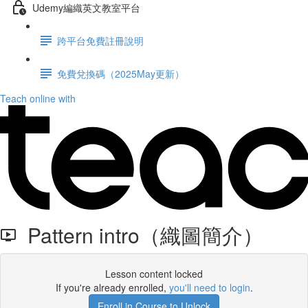
Udemy編織英文教室平台
跨平台免費註冊說明
免費兌換碼（2025May更新）
Teach online with
Pattern intro（織圖簡介）
Lesson content locked
If you're already enrolled,
you'll need to login
.
Enroll in Course to Unlock