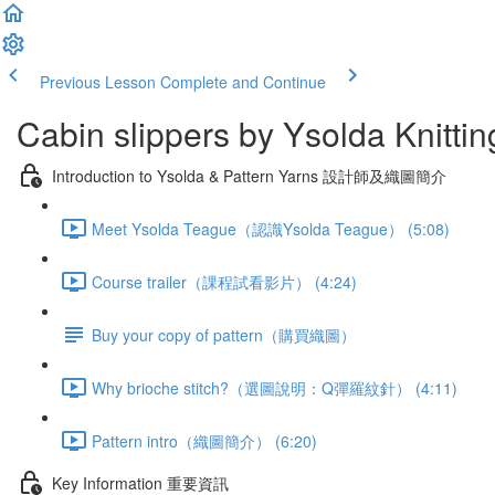
Previous Lesson
Complete and Continue
Cabin slippers by Ysolda Knitting
Introduction to Ysolda & Pattern Yarns 設計師及織圖簡介
Meet Ysolda Teague（認識Ysolda Teague） (5:08)
Course trailer（課程試看影片） (4:24)
Buy your copy of pattern（購買織圖）
Why brioche stitch?（選圖說明：Q彈羅紋針） (4:11)
Pattern intro（織圖簡介） (6:20)
Key Information 重要資訊