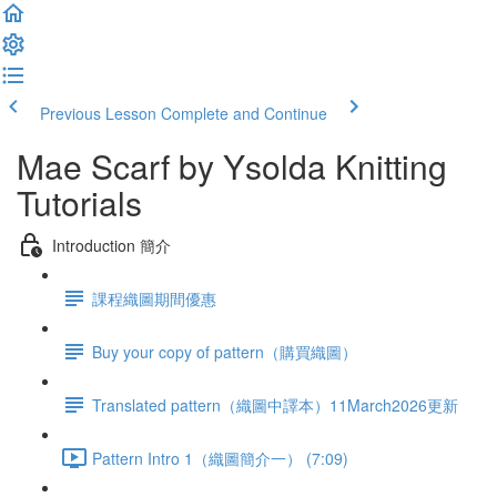
Previous Lesson
Complete and Continue
Mae Scarf by Ysolda Knitting
Tutorials
Introduction 簡介
課程織圖期間優惠
Buy your copy of pattern（購買織圖）
Translated pattern（織圖中譯本）11March2026更新
Pattern Intro 1（織圖簡介一） (7:09)