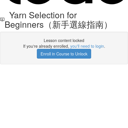
Yarn Selection for
Beginners（新手選線指南）
Lesson content locked
If you're already enrolled,
you'll need to login
.
Enroll in Course to Unlock