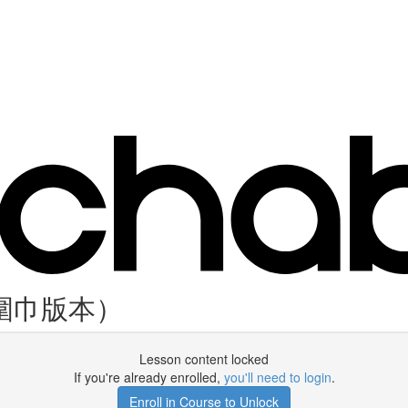
2圈：圍巾版本）
Lesson content locked
If you're already enrolled,
you'll need to login
.
Enroll in Course to Unlock