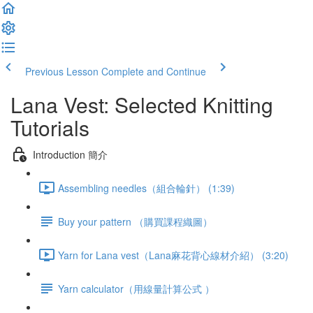
Previous Lesson
Complete and Continue
Lana Vest: Selected Knitting
Tutorials
Introduction 簡介
Assembling needles（組合輪針） (1:39)
Buy your pattern （購買課程織圖）
Yarn for Lana vest（Lana麻花背心線材介紹） (3:20)
Yarn calculator（用線量計算公式 ）