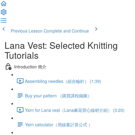
Previous Lesson
Complete and Continue
Lana Vest: Selected Knitting
Tutorials
Introduction 簡介
Assembling needles（組合輪針） (1:39)
Buy your pattern （購買課程織圖）
Yarn for Lana vest（Lana麻花背心線材介紹） (3:20)
Yarn calculator（用線量計算公式 ）