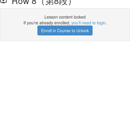
Row 8（第8段）
Lesson content locked
If you're already enrolled,
you'll need to login
.
Enroll in Course to Unlock