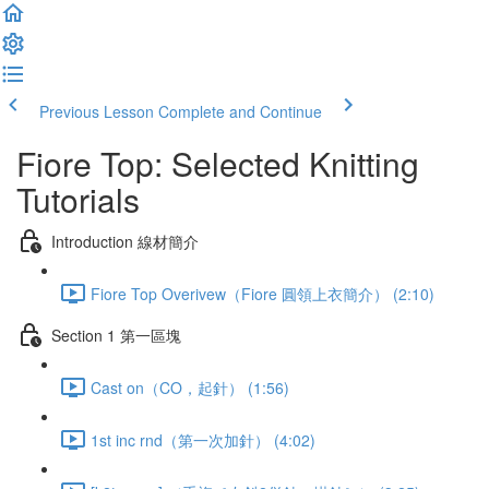
Previous Lesson
Complete and Continue
Fiore Top: Selected Knitting
Tutorials
Introduction 線材簡介
Fiore Top Overivew（Fiore 圓領上衣簡介） (2:10)
Section 1 第一區塊
Cast on（CO，起針） (1:56)
1st inc rnd（第一次加針） (4:02)