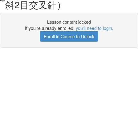
斜2目交叉針）
Lesson content locked
If you're already enrolled,
you'll need to login
.
Enroll in Course to Unlock