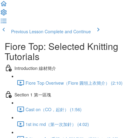
Previous Lesson
Complete and Continue
Fiore Top: Selected Knitting
Tutorials
Introduction 線材簡介
Fiore Top Overivew（Fiore 圓領上衣簡介） (2:10)
Section 1 第一區塊
Cast on（CO，起針） (1:56)
1st inc rnd（第一次加針） (4:02)