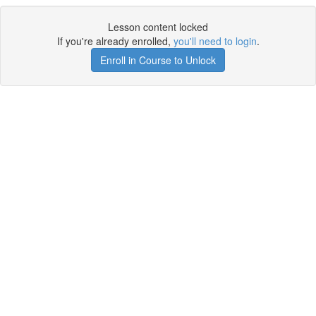
Lesson content locked
If you're already enrolled,
you'll need to login
.
Enroll in Course to Unlock