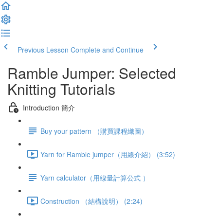
Previous Lesson
Complete and Continue
Ramble Jumper: Selected
Knitting Tutorials
Introduction 簡介
Buy your pattern （購買課程織圖）
Yarn for Ramble jumper（用線介紹） (3:52)
Yarn calculator（用線量計算公式 ）
Construction （結構說明） (2:24)