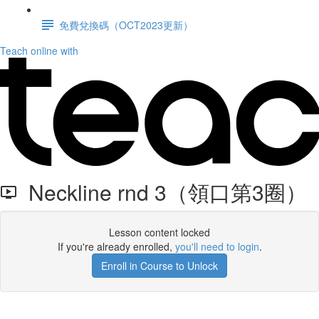
免費兌換碼（OCT2023更新）
Teach online with
Neckline rnd 3（領口第3圈）
Lesson content locked
If you're already enrolled,
you'll need to login
.
Enroll in Course to Unlock