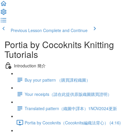
Previous Lesson
Complete and Continue
Portia by Cocoknits Knitting
Tutorials
Introduction 簡介
Buy your pattern （購買課程織圖）
Your receipts（請在此提供原版織圖購買證明）
Translated pattern（織圖中譯本）1NOV2024更新
Portia by Cocoknits（Cocoknits編織法背心） (4:16)